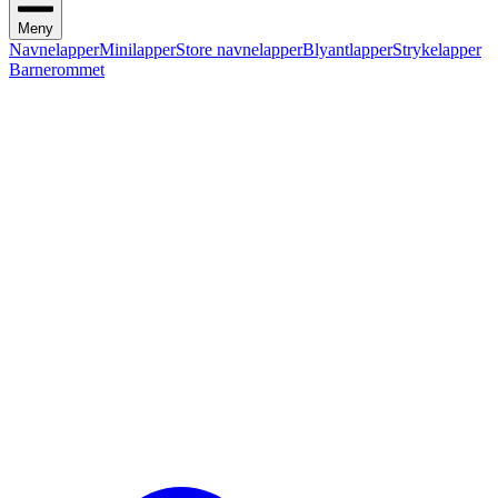
Meny
Navnelapper
Minilapper
Store navnelapper
Blyantlapper
Strykelapper
Barnerommet