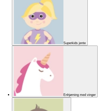
Superkids jente
Enhjørning med vinger