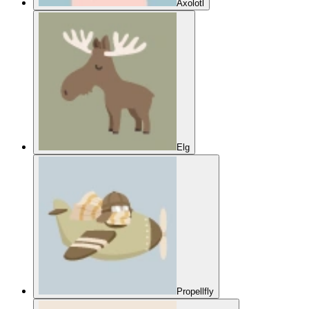
Axolotl
Elg
Propellfly