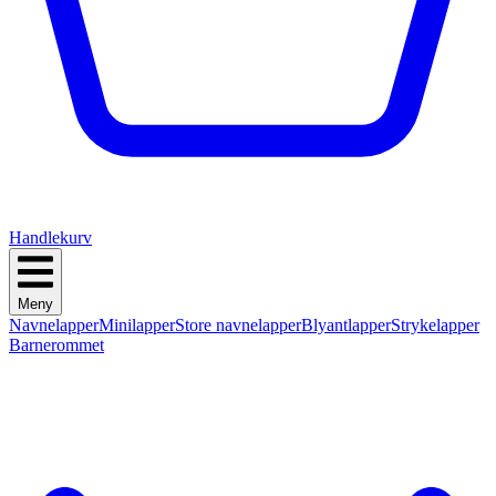
Handlekurv
Meny
Navnelapper
Minilapper
Store navnelapper
Blyantlapper
Strykelapper
Barnerommet