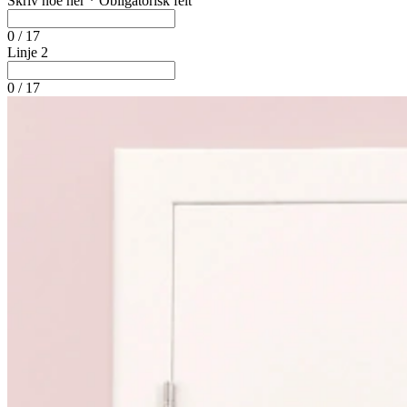
Skriv noe her
*
Obligatorisk felt
0 / 17
Linje 2
0 / 17