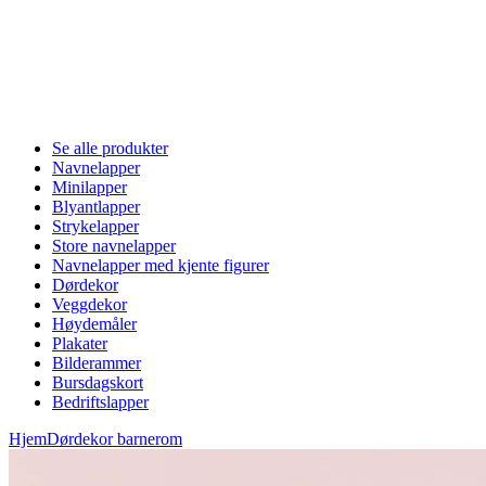
Se alle produkter
Navnelapper
Minilapper
Blyantlapper
Strykelapper
Store navnelapper
Navnelapper med kjente figurer
Dørdekor
Veggdekor
Høydemåler
Plakater
Bilderammer
Bursdagskort
Bedriftslapper
Hjem
Dørdekor barnerom