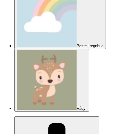
Pastell regnbue
Rådyr