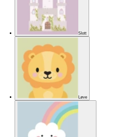
Slott
Løve