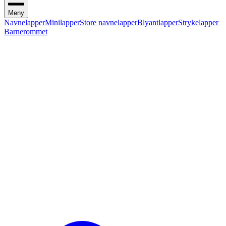
Meny
Navnelapper
Minilapper
Store navnelapper
Blyantlapper
Strykelapper
Barnerommet