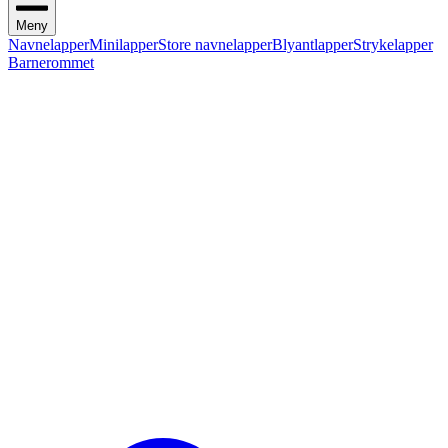
Meny
Navnelapper
Minilapper
Store navnelapper
Blyantlapper
Strykelapper
Barnerommet