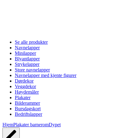
Se alle produkter
Navnelapper
Minilapper
Blyantlapper
Strykelapper
Store navnelapper
Navnelapper med kjente figurer
Dørdekor
Veggdekor
Høydemåler
Plakater
Bilderammer
Bursdagskort
Bedriftslapper
Hjem
Plakater barnerom
Dypet