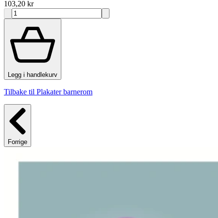
103,20 kr
Legg i handlekurv
Tilbake til Plakater barnerom
Forrige