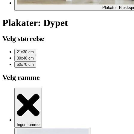
Plakater: Blekkspr
Plakater: Dypet
Velg størrelse
21x30
cm
30x40
cm
50x70
cm
Velg ramme
Ingen ramme