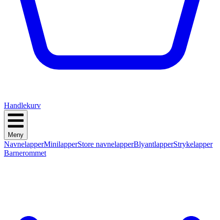
Handlekurv
Meny
Navnelapper
Minilapper
Store navnelapper
Blyantlapper
Strykelapper
Barnerommet