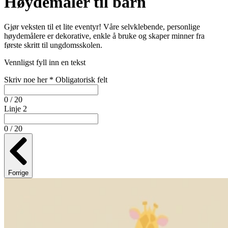
Høydemåler til barn
Gjør veksten til et lite eventyr! Våre selvklebende, personlige
høydemålere er dekorative, enkle å bruke og skaper minner fra
første skritt til ungdomsskolen.
Vennligst fyll inn en tekst
Skriv noe her
*
Obligatorisk felt
0 / 20
Linje 2
0 / 20
Forrige