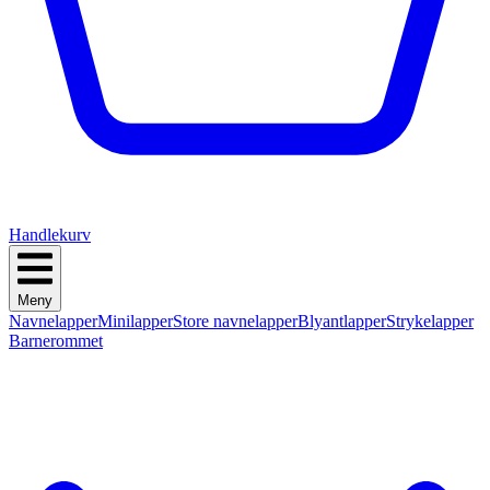
Handlekurv
Meny
Navnelapper
Minilapper
Store navnelapper
Blyantlapper
Strykelapper
Barnerommet