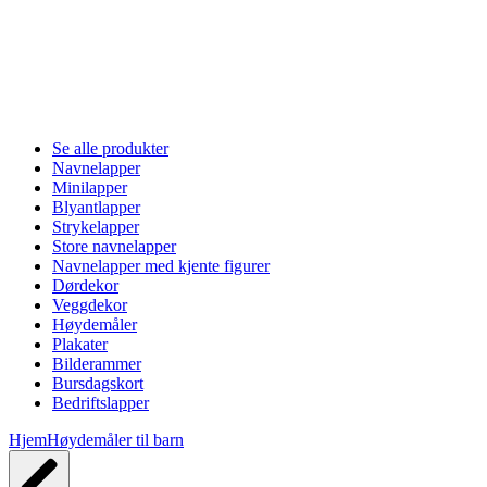
Se alle produkter
Navnelapper
Minilapper
Blyantlapper
Strykelapper
Store navnelapper
Navnelapper med kjente figurer
Dørdekor
Veggdekor
Høydemåler
Plakater
Bilderammer
Bursdagskort
Bedriftslapper
Hjem
Høydemåler til barn