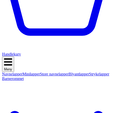
Handlekurv
Meny
Navnelapper
Minilapper
Store navnelapper
Blyantlapper
Strykelapper
Barnerommet