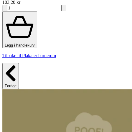
103,20 kr
Legg i handlekurv
Tilbake til Plakater barnerom
Forrige