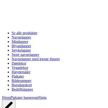
Se alle produkter
Navnelapper
Minilapper
Blyantlapper
Strykelapper
Store navnelapper
Navnelapper med kjente figurer
Dørdekor
Veggdekor
Høydemåler
Plakater
Bilderammer
Bursdagskort
Bedriftslapper
Hjem
Plakater barnerom
Ninja