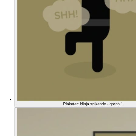
Plakater: Ninja snikende - grønn 1