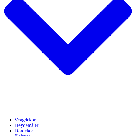
Veggdekor
Høydemåler
Dørdekor