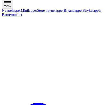
Meny
Navnelapper
Minilapper
Store navnelapper
Blyantlapper
Strykelapper
Barnerommet