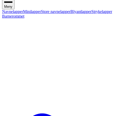
Meny
Navnelapper
Minilapper
Store navnelapper
Blyantlapper
Strykelapper
Barnerommet