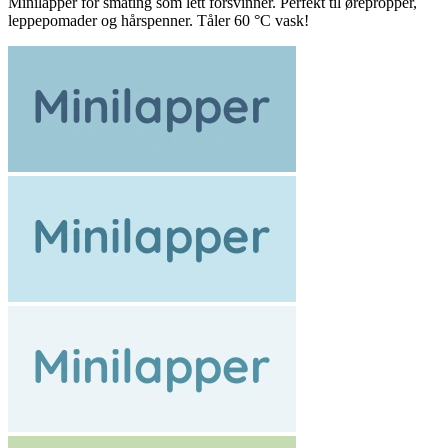
Minilapper for småting som lett forsvinner. Perfekt til ørepropper,
leppepomader og hårspenner. Tåler 60 °C vask!