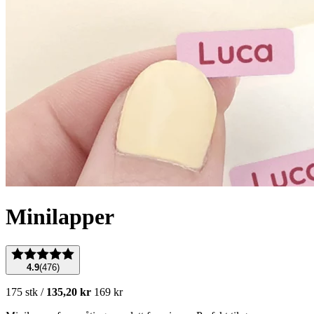
Minilapper
4.9
(
476
)
175
stk
/
135,20 kr
169 kr