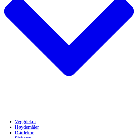
Veggdekor
Høydemåler
Dørdekor