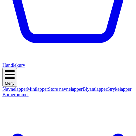
Handlekurv
Meny
Navnelapper
Minilapper
Store navnelapper
Blyantlapper
Strykelapper
Barnerommet