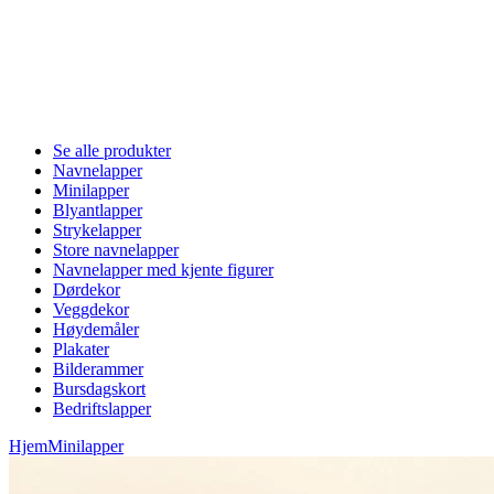
Se alle produkter
Navnelapper
Minilapper
Blyantlapper
Strykelapper
Store navnelapper
Navnelapper med kjente figurer
Dørdekor
Veggdekor
Høydemåler
Plakater
Bilderammer
Bursdagskort
Bedriftslapper
Hjem
Minilapper