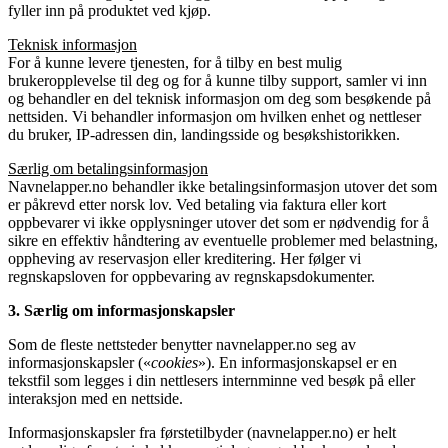
fyller inn på produktet ved kjøp.
Teknisk informasjon
For å kunne levere tjenesten, for å tilby en best mulig
brukeropplevelse til deg og for å kunne tilby support, samler vi inn
og behandler en del teknisk informasjon om deg som besøkende på
nettsiden. Vi behandler informasjon om hvilken enhet og nettleser
du bruker, IP-adressen din, landingsside og besøkshistorikken.
Særlig om betalingsinformasjon
Navnelapper.no behandler ikke betalingsinformasjon utover det som
er påkrevd etter norsk lov. Ved betaling via faktura eller kort
oppbevarer vi ikke opplysninger utover det som er nødvendig for å
sikre en effektiv håndtering av eventuelle problemer med belastning,
oppheving av reservasjon eller kreditering. Her følger vi
regnskapsloven for oppbevaring av regnskapsdokumenter.
3. Særlig om informasjonskapsler
Som de fleste nettsteder benytter navnelapper.no seg av
informasjonskapsler («
cookies
»). En informasjonskapsel er en
tekstfil som legges i din nettlesers internminne ved besøk på eller
interaksjon med en nettside.
Informasjonskapsler fra førstetilbyder (navnelapper.no) er helt