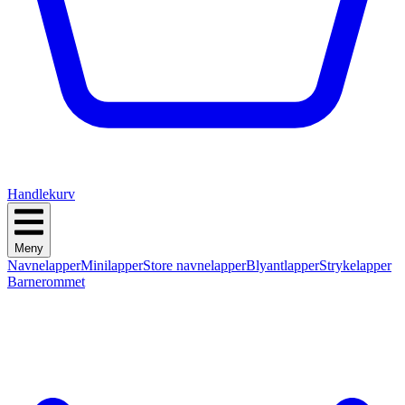
Handlekurv
Meny
Navnelapper
Minilapper
Store navnelapper
Blyantlapper
Strykelapper
Barnerommet