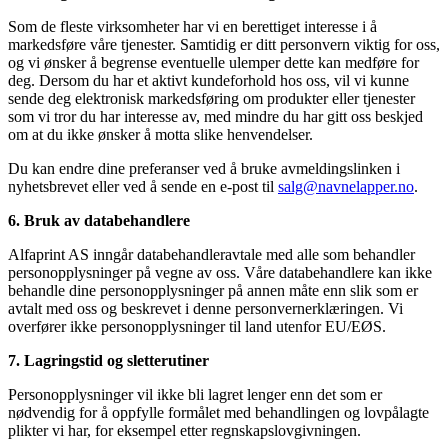
Som de fleste virksomheter har vi en berettiget interesse i å
markedsføre våre tjenester. Samtidig er ditt personvern viktig for oss,
og vi ønsker å begrense eventuelle ulemper dette kan medføre for
deg. Dersom du har et aktivt kundeforhold hos oss, vil vi kunne
sende deg elektronisk markedsføring om produkter eller tjenester
som vi tror du har interesse av, med mindre du har gitt oss beskjed
om at du ikke ønsker å motta slike henvendelser.
Du kan endre dine preferanser ved å bruke avmeldingslinken i
nyhetsbrevet eller ved å sende en e-post til
salg@navnelapper.no
.
6. Bruk av databehandlere
Alfaprint AS inngår databehandleravtale med alle som behandler
personopplysninger på vegne av oss. Våre databehandlere kan ikke
behandle dine personopplysninger på annen måte enn slik som er
avtalt med oss og beskrevet i denne personvernerklæringen. Vi
overfører ikke personopplysninger til land utenfor EU/EØS.
7. Lagringstid og sletterutiner
Personopplysninger vil ikke bli lagret lenger enn det som er
nødvendig for å oppfylle formålet med behandlingen og lovpålagte
plikter vi har, for eksempel etter regnskapslovgivningen.