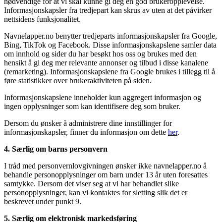
nødvendige for at vi skal kunne gi deg en god brukeropplevelse.
Informasjonskapsler fra tredjepart kan skrus av uten at det påvirker
nettsidens funksjonalitet.
Navnelapper.no benytter tredjeparts informasjonskapsler fra Google,
Bing, TikTok og Facebook. Disse informasjonskapslene samler data
om innhold og sider du har besøkt hos oss og brukes med den
hensikt å gi deg mer relevante annonser og tilbud i disse kanalene
(remarketing). Informasjonskapslene fra Google brukes i tillegg til å
føre statistikker over brukeraktiviteten på siden.
Informasjonskapslene inneholder kun aggregert informasjon og
ingen opplysninger som kan identifisere deg som bruker.
Dersom du ønsker å administrere dine innstillinger for
informasjonskapsler, finner du informasjon om dette
her
.
4. Særlig om barns personvern
I tråd med personvernlovgivningen ønsker ikke navnelapper.no å
behandle personopplysninger om barn under 13 år uten foresattes
samtykke. Dersom det viser seg at vi har behandlet slike
personopplysninger, kan vi kontaktes for sletting slik det er
beskrevet under punkt 9.
5. Særlig om elektronisk markedsføring