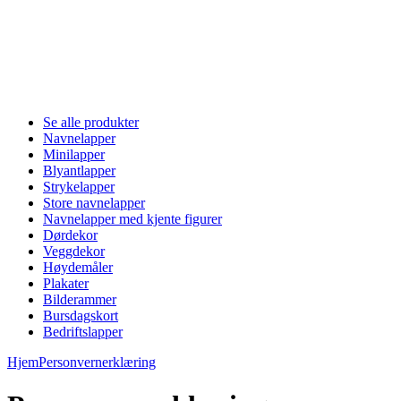
Se alle produkter
Navnelapper
Minilapper
Blyantlapper
Strykelapper
Store navnelapper
Navnelapper med kjente figurer
Dørdekor
Veggdekor
Høydemåler
Plakater
Bilderammer
Bursdagskort
Bedriftslapper
Hjem
Personvernerklæring