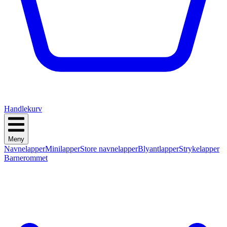
Handlekurv
Meny
Navnelapper
Minilapper
Store navnelapper
Blyantlapper
Strykelapper
Barnerommet