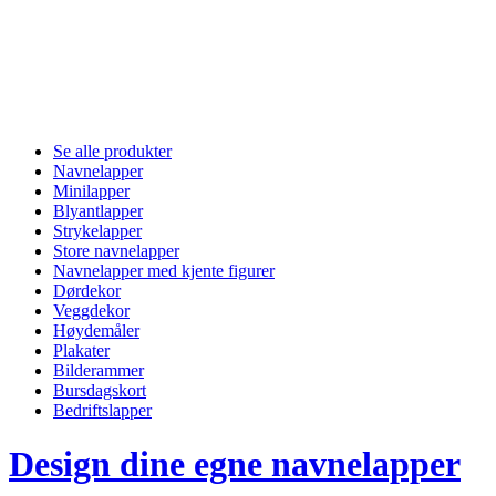
Se alle produkter
Navnelapper
Minilapper
Blyantlapper
Strykelapper
Store navnelapper
Navnelapper med kjente figurer
Dørdekor
Veggdekor
Høydemåler
Plakater
Bilderammer
Bursdagskort
Bedriftslapper
Design dine egne navnelapper