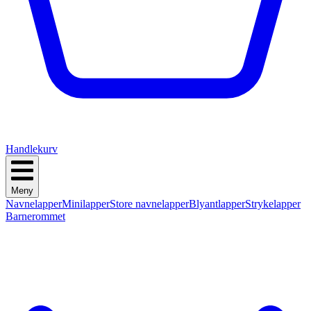
Handlekurv
Meny
Navnelapper
Minilapper
Store navnelapper
Blyantlapper
Strykelapper
Barnerommet