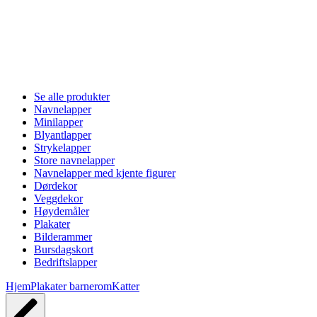
Se alle produkter
Navnelapper
Minilapper
Blyantlapper
Strykelapper
Store navnelapper
Navnelapper med kjente figurer
Dørdekor
Veggdekor
Høydemåler
Plakater
Bilderammer
Bursdagskort
Bedriftslapper
Hjem
Plakater barnerom
Katter