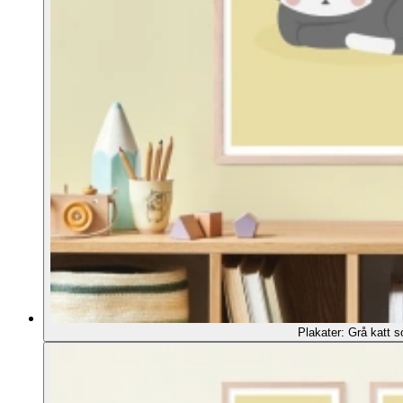
Plakater: Grå katt s