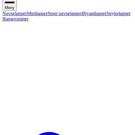
Meny
Navnelapper
Minilapper
Store navnelapper
Blyantlapper
Strykelapper
Barnerommet