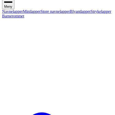
Meny
Navnelapper
Minilapper
Store navnelapper
Blyantlapper
Strykelapper
Barnerommet