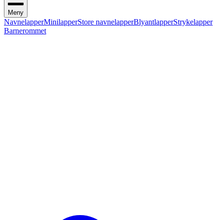
Meny
Navnelapper
Minilapper
Store navnelapper
Blyantlapper
Strykelapper
Barnerommet