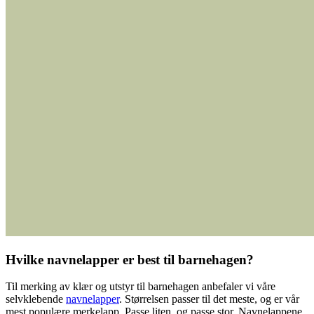
Hvilke navnelapper er best til barnehagen?
Til merking av klær og utstyr til barnehagen anbefaler vi våre
selvklebende
navnelapper
. Størrelsen passer til det meste, og er vår
mest populære merkelapp. Passe liten, og passe stor. Navnelappene