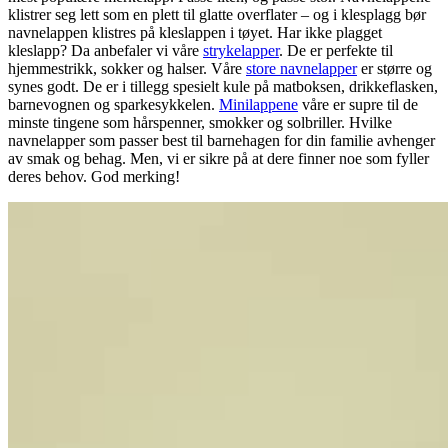
klistrer seg lett som en plett til glatte overflater – og i klesplagg bør
navnelappen klistres på kleslappen i tøyet. Har ikke plagget
kleslapp? Da anbefaler vi våre
strykelapper
. De er perfekte til
hjemmestrikk, sokker og halser. Våre
store navnelapper
er større og
synes godt. De er i tillegg spesielt kule på matboksen, drikkeflasken,
barnevognen og sparkesykkelen.
Minilappene
våre er supre til de
minste tingene som hårspenner, smokker og solbriller. Hvilke
navnelapper som passer best til barnehagen for din familie avhenger
av smak og behag. Men, vi er sikre på at dere finner noe som fyller
deres behov. God merking!