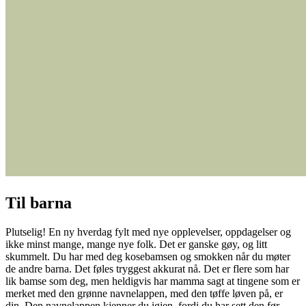
Til barna
Plutselig! En ny hverdag fylt med nye opplevelser, oppdagelser og
ikke minst mange, mange nye folk. Det er ganske gøy, og litt
skummelt. Du har med deg kosebamsen og smokken når du møter
de andre barna. Det føles tryggest akkurat nå. Det er flere som har
lik bamse som deg, men heldigvis har mamma sagt at tingene som er
merket med den grønne navnelappen, med den tøffe løven på, er
din. Den navnelappen kjenner du igjen, fordi du har sett den før.