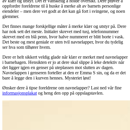
av klær og utstyr. Det er vanskelig å holde oversikt. Dere prøver å
oppfordre foreldrene til å huske å merke alt av barnets personlige
eiendeler – men dere vet godt at det kan gå fort i svingene, og noen
glemmer.
Det finnes mange forskjellige måter å merke klær og utstyr på. Dere
har nok sett det meste. Initialer skrevet med tusj, telefonnummer
skrevet med en blå penn, hvor halve nummeret er blitt borte i vask.
Det beste og mest geniale er uten tvil navnelapper, hvor du tydelig
ser hva som tilhører hvem.
Dere er helt sikkert veldig glade når klær er merket med navnelapper
i barnehagen. Hensikten er jo at dere skal slippe å leke detektiv når
det ligger igjen en genser på uteplassen mot slutten av dagen.
Navnelappen i genseren forteller at den er Emma S sin, og da er det
bare å legge den i kurven hennes. Mysteriet løst!
Ønsker dere å tipse foreldrene om navnelapper? Last ned vår fine
informasjonsplakat
og heng den opp på oppslagstavlen.