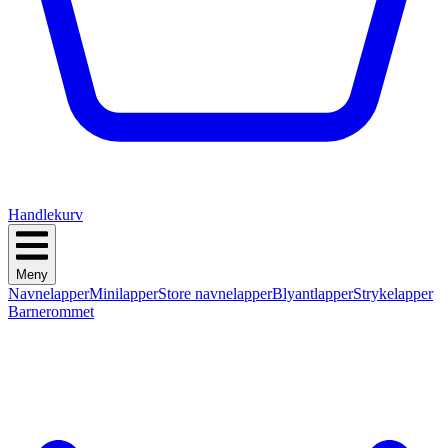
Handlekurv
Meny
Navnelapper
Minilapper
Store navnelapper
Blyantlapper
Strykelapper
Barnerommet