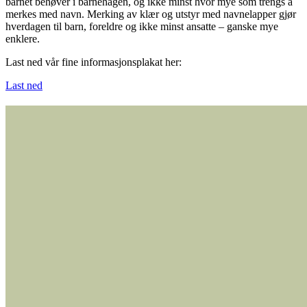
barnet behøver i barnehagen, og ikke minst hvor mye som trengs å
merkes med navn. Merking av klær og utstyr med navnelapper gjør
hverdagen til barn, foreldre og ikke minst ansatte – ganske mye
enklere.
Last ned vår fine informasjonsplakat her:
Last ned