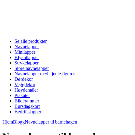
Se alle produkter
Navnelapper
Minilapper
Blyantlapper
Strykelapper
Store navnelapper
Navnelapper med kjente figurer
Dørdekor
Veggdekor
Høydemåler
Plakater
Bilderammer
Bursdagskort
Bedriftslapper
Hjem
Blogg
Navnelapper til barnehagen