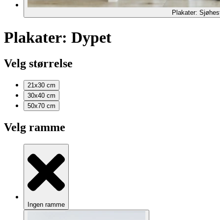
Plakater: Sjøhes
Plakater: Dypet
Velg størrelse
21x30
cm
30x40
cm
50x70
cm
Velg ramme
Ingen ramme