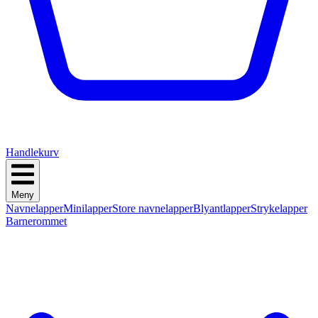
Handlekurv
Meny
Navnelapper
Minilapper
Store navnelapper
Blyantlapper
Strykelapper
Barnerommet