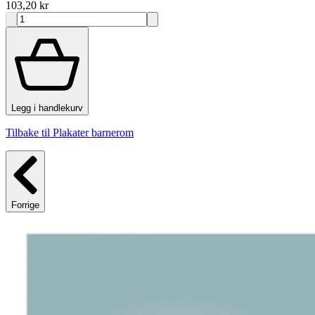
103,20 kr
Legg i handlekurv
Tilbake til Plakater barnerom
Forrige