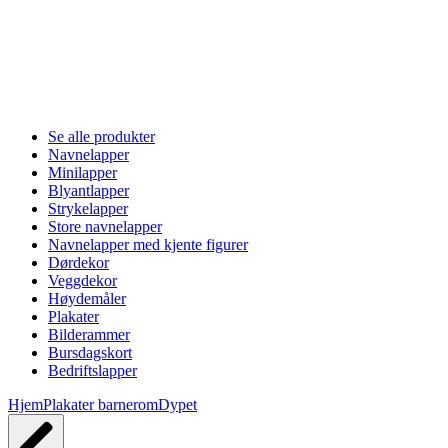
Se alle produkter
Navnelapper
Minilapper
Blyantlapper
Strykelapper
Store navnelapper
Navnelapper med kjente figurer
Dørdekor
Veggdekor
Høydemåler
Plakater
Bilderammer
Bursdagskort
Bedriftslapper
Hjem
Plakater barnerom
Dypet