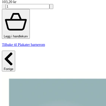
103,20 kr
Legg i handlekurv
Tilbake til Plakater barnerom
Forrige