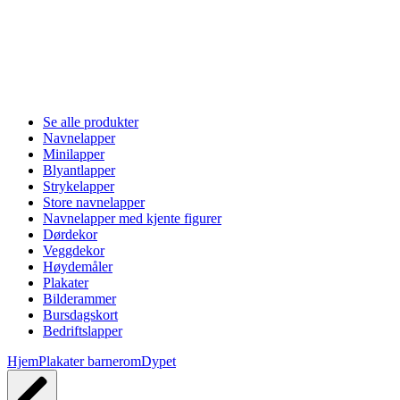
Se alle produkter
Navnelapper
Minilapper
Blyantlapper
Strykelapper
Store navnelapper
Navnelapper med kjente figurer
Dørdekor
Veggdekor
Høydemåler
Plakater
Bilderammer
Bursdagskort
Bedriftslapper
Hjem
Plakater barnerom
Dypet