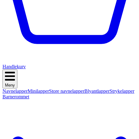
Handlekurv
Meny
Navnelapper
Minilapper
Store navnelapper
Blyantlapper
Strykelapper
Barnerommet