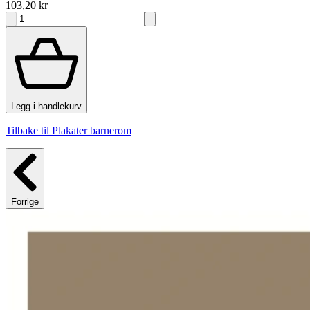
103,20 kr
Legg i handlekurv
Tilbake til Plakater barnerom
Forrige