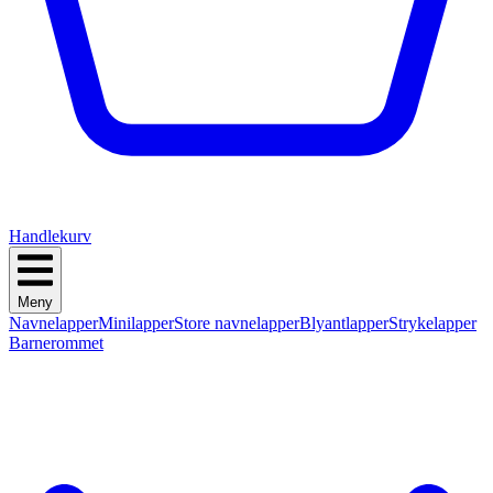
Handlekurv
Meny
Navnelapper
Minilapper
Store navnelapper
Blyantlapper
Strykelapper
Barnerommet