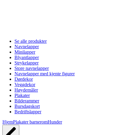
Se alle produkter
Navnelapper
Minilapper
Blyantlapper
Strykelapper
Store navnelapper
Navnelapper med kjente figurer
Dørdekor
Veggdekor
Høydemåler
Plakater
Bilderammer
Bursdagskort
Bedriftslapper
Hjem
Plakater barnerom
Hunder