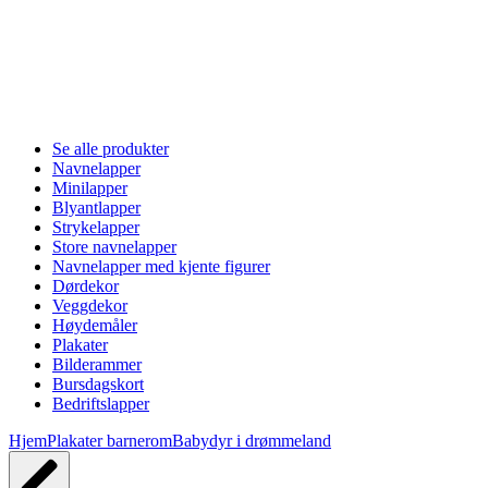
Se alle produkter
Navnelapper
Minilapper
Blyantlapper
Strykelapper
Store navnelapper
Navnelapper med kjente figurer
Dørdekor
Veggdekor
Høydemåler
Plakater
Bilderammer
Bursdagskort
Bedriftslapper
Hjem
Plakater barnerom
Babydyr i drømmeland