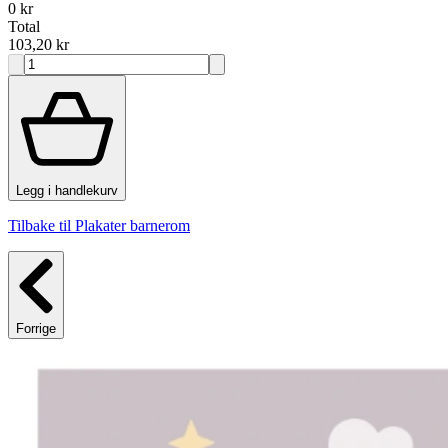
0 kr
Total
103,20 kr
Legg i handlekurv
Tilbake til Plakater barnerom
Forrige