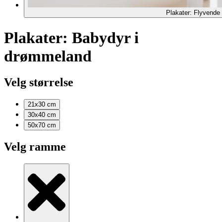
Plakater: Flyvende 
Plakater: Babydyr i
drømmeland
Velg størrelse
21x30
cm
30x40
cm
50x70
cm
Velg ramme