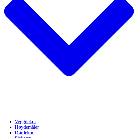
Veggdekor
Høydemåler
Dørdekor