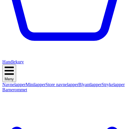
Handlekurv
Meny
Navnelapper
Minilapper
Store navnelapper
Blyantlapper
Strykelapper
Barnerommet