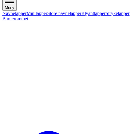
Meny
Navnelapper
Minilapper
Store navnelapper
Blyantlapper
Strykelapper
Barnerommet