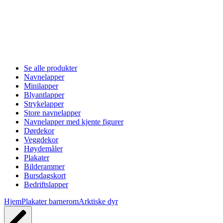
Se alle produkter
Navnelapper
Minilapper
Blyantlapper
Strykelapper
Store navnelapper
Navnelapper med kjente figurer
Dørdekor
Veggdekor
Høydemåler
Plakater
Bilderammer
Bursdagskort
Bedriftslapper
Hjem
Plakater barnerom
Arktiske dyr