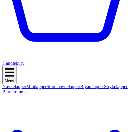
Handlekurv
Meny
Navnelapper
Minilapper
Store navnelapper
Blyantlapper
Strykelapper
Barnerommet