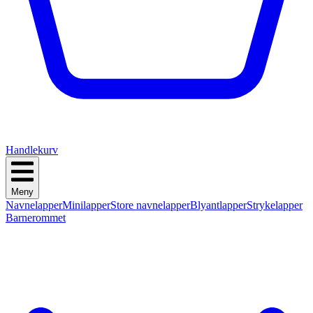
Handlekurv
Meny
Navnelapper
Minilapper
Store navnelapper
Blyantlapper
Strykelapper
Barnerommet