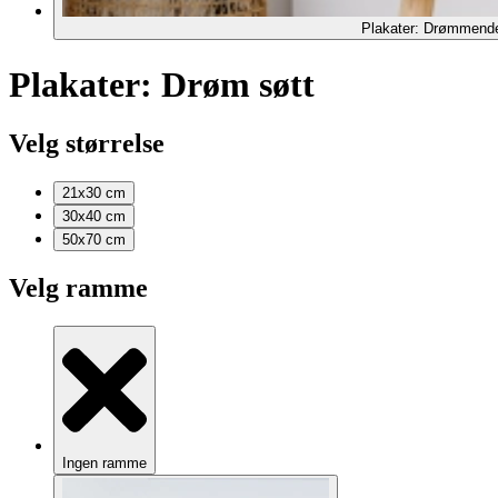
Plakater: Drømmend
Plakater: Drøm søtt
Velg størrelse
21x30
cm
30x40
cm
50x70
cm
Velg ramme
Ingen ramme