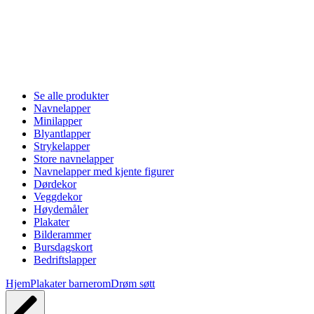
Se alle produkter
Navnelapper
Minilapper
Blyantlapper
Strykelapper
Store navnelapper
Navnelapper med kjente figurer
Dørdekor
Veggdekor
Høydemåler
Plakater
Bilderammer
Bursdagskort
Bedriftslapper
Hjem
Plakater barnerom
Drøm søtt