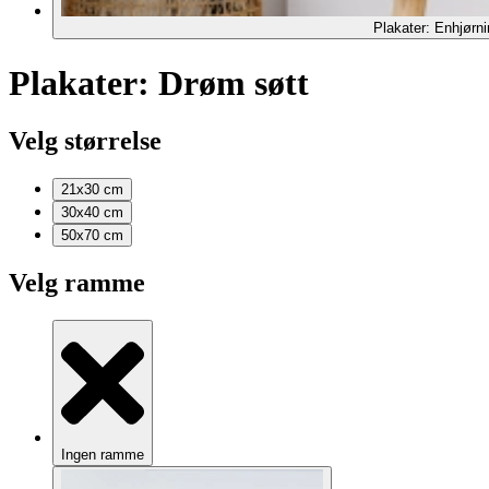
Plakater: Enhjørni
Plakater: Drøm søtt
Velg størrelse
21x30
cm
30x40
cm
50x70
cm
Velg ramme
Ingen ramme