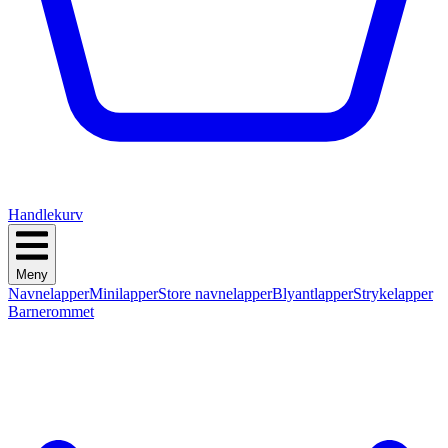
Handlekurv
Meny
Navnelapper
Minilapper
Store navnelapper
Blyantlapper
Strykelapper
Barnerommet