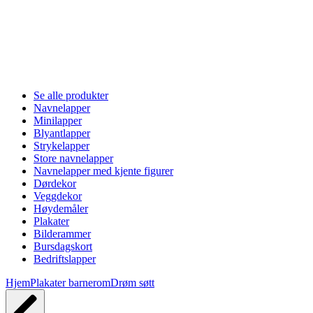
Se alle produkter
Navnelapper
Minilapper
Blyantlapper
Strykelapper
Store navnelapper
Navnelapper med kjente figurer
Dørdekor
Veggdekor
Høydemåler
Plakater
Bilderammer
Bursdagskort
Bedriftslapper
Hjem
Plakater barnerom
Drøm søtt