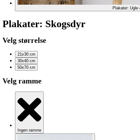
Plakater: Ugle 
Plakater: Skogsdyr
Velg størrelse
21x30
cm
30x40
cm
50x70
cm
Velg ramme
Ingen ramme