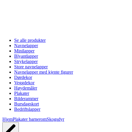
Se alle produkter
Navnelapper
Minilapper
Blyantlapper
Strykelapper
Store navnelapper
Navnelapper med kjente figurer
Dørdekor
Veggdekor
Høydemåler
Plakater
Bilderammer
Bursdagskort
Bedriftslapper
Hjem
Plakater barnerom
Skogsdyr