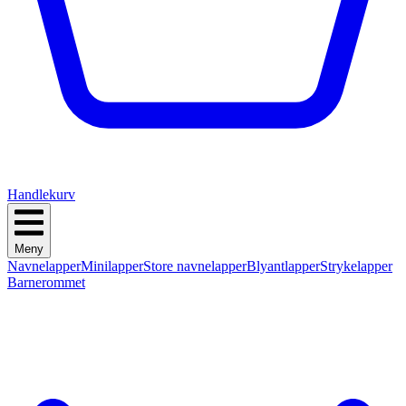
Handlekurv
Meny
Navnelapper
Minilapper
Store navnelapper
Blyantlapper
Strykelapper
Barnerommet