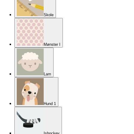
Skole
Mønster I
Lam
Hund 1
Ishockey