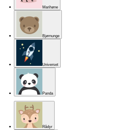
Marihøne
Bjørnunge
Universet
Panda
Rådyr