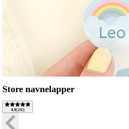
Store navnelapper
4.9
(
180
)