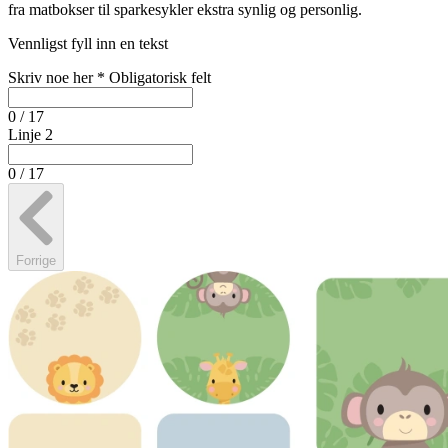
fra matbokser til sparkesykler ekstra synlig og personlig.
Vennligst fyll inn en tekst
Skriv noe her
*
Obligatorisk felt
0 / 17
Linje 2
0 / 17
Forrige