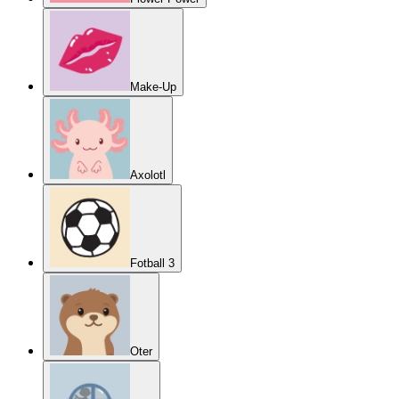
Make-Up
Axolotl
Fotball 3
Oter