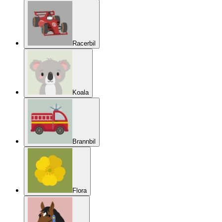
Racerbil
Koala
Brannbil
Flora