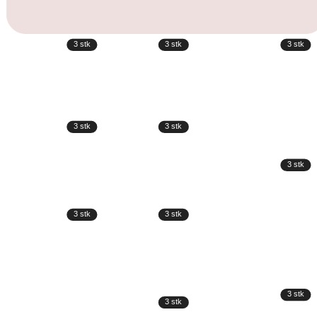
3
stk