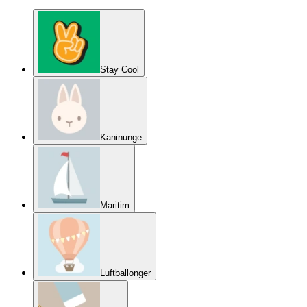
Stay Cool
Kaninunge
Maritim
Luftballonger