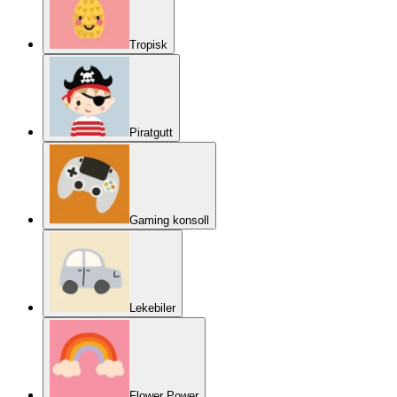
Tropisk
Piratgutt
Gaming konsoll
Lekebiler
Flower Power