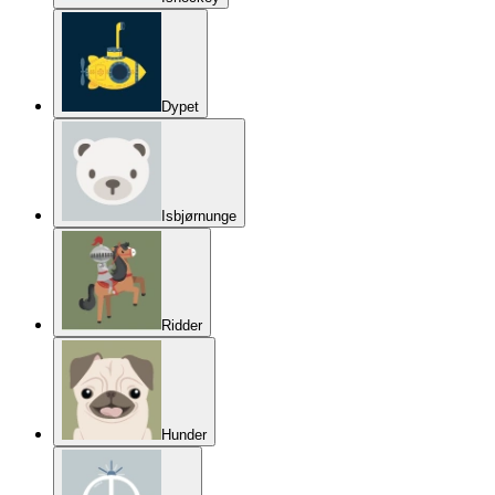
Dypet
Isbjørnunge
Ridder
Hunder