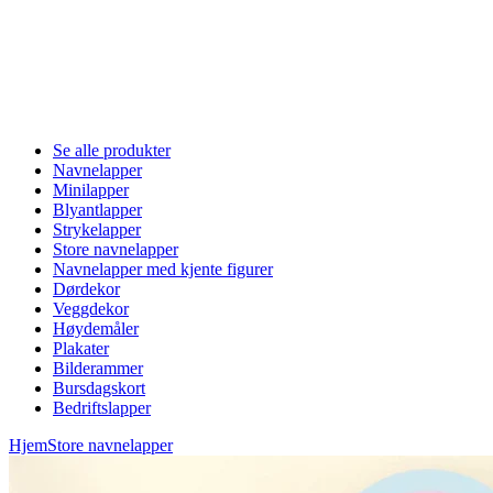
Se alle produkter
Navnelapper
Minilapper
Blyantlapper
Strykelapper
Store navnelapper
Navnelapper med kjente figurer
Dørdekor
Veggdekor
Høydemåler
Plakater
Bilderammer
Bursdagskort
Bedriftslapper
Hjem
Store navnelapper