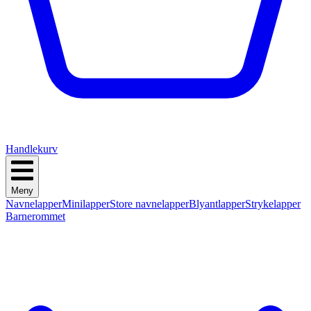
Handlekurv
Meny
Navnelapper
Minilapper
Store navnelapper
Blyantlapper
Strykelapper
Barnerommet