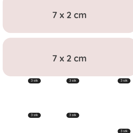
3
stk