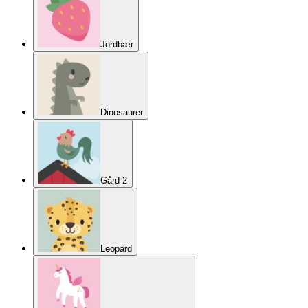
Jordbær
Dinosaurer
Gård 2
Leopard