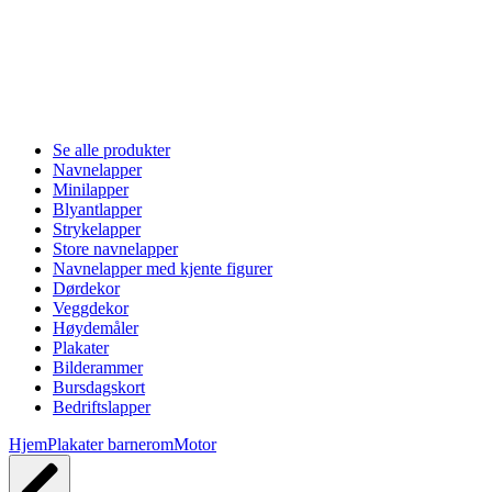
Se alle produkter
Navnelapper
Minilapper
Blyantlapper
Strykelapper
Store navnelapper
Navnelapper med kjente figurer
Dørdekor
Veggdekor
Høydemåler
Plakater
Bilderammer
Bursdagskort
Bedriftslapper
Hjem
Plakater barnerom
Motor