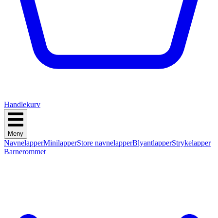
Handlekurv
Meny
Navnelapper
Minilapper
Store navnelapper
Blyantlapper
Strykelapper
Barnerommet