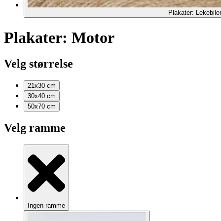
Plakater: Lekebile
Plakater: Motor
Velg størrelse
21x30
cm
30x40
cm
50x70
cm
Velg ramme
Ingen ramme