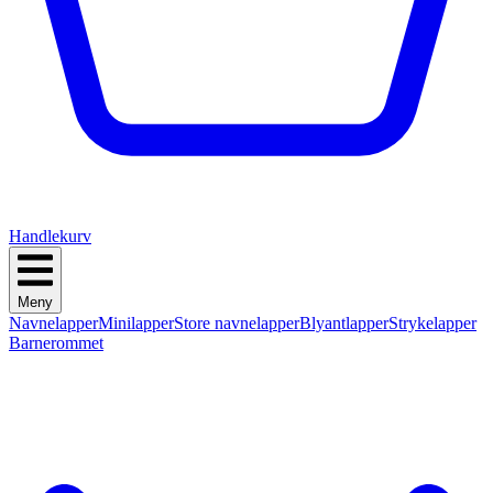
Handlekurv
Meny
Navnelapper
Minilapper
Store navnelapper
Blyantlapper
Strykelapper
Barnerommet