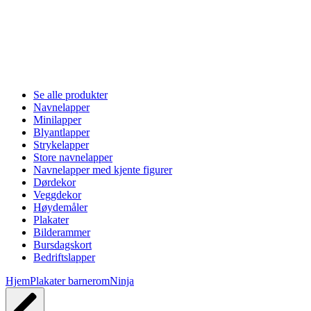
Se alle produkter
Navnelapper
Minilapper
Blyantlapper
Strykelapper
Store navnelapper
Navnelapper med kjente figurer
Dørdekor
Veggdekor
Høydemåler
Plakater
Bilderammer
Bursdagskort
Bedriftslapper
Hjem
Plakater barnerom
Ninja