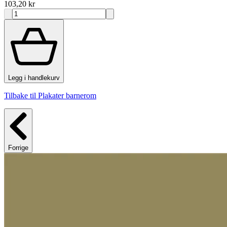
103,20 kr
Legg i handlekurv
Tilbake til Plakater barnerom
Forrige