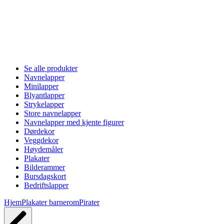
Se alle produkter
Navnelapper
Minilapper
Blyantlapper
Strykelapper
Store navnelapper
Navnelapper med kjente figurer
Dørdekor
Veggdekor
Høydemåler
Plakater
Bilderammer
Bursdagskort
Bedriftslapper
Hjem
Plakater barnerom
Pirater