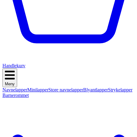
Handlekurv
Meny
Navnelapper
Minilapper
Store navnelapper
Blyantlapper
Strykelapper
Barnerommet