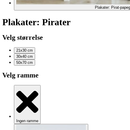
Plakater: Pirat-pape
Plakater: Pirater
Velg størrelse
21x30
cm
30x40
cm
50x70
cm
Velg ramme
Ingen ramme