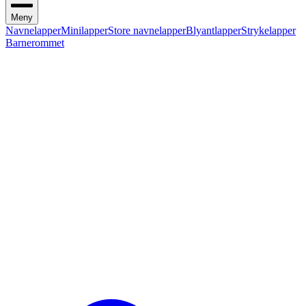
Meny
Navnelapper
Minilapper
Store navnelapper
Blyantlapper
Strykelapper
Barnerommet