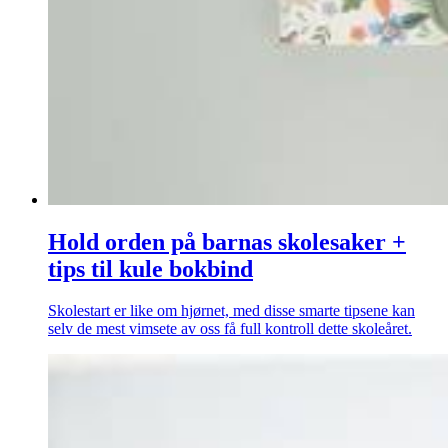
Hold orden på barnas skolesaker +
tips til kule bokbind
Skolestart er like om hjørnet, med disse smarte tipsene kan
selv de mest vimsete av oss få full kontroll dette skoleåret.