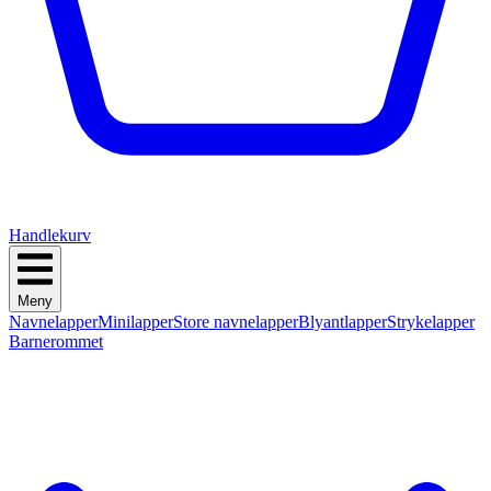
Handlekurv
Meny
Navnelapper
Minilapper
Store navnelapper
Blyantlapper
Strykelapper
Barnerommet