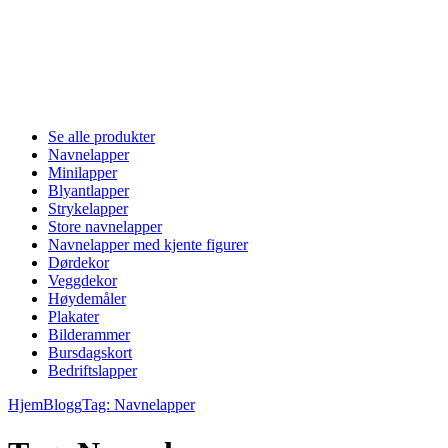
Se alle produkter
Navnelapper
Minilapper
Blyantlapper
Strykelapper
Store navnelapper
Navnelapper med kjente figurer
Dørdekor
Veggdekor
Høydemåler
Plakater
Bilderammer
Bursdagskort
Bedriftslapper
Hjem
Blogg
Tag: Navnelapper