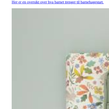
Her er en oversikt over hva barnet trenger til barnehagestart.