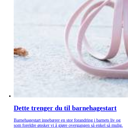
Dette trenger du til barnehagestart
Barnehagestart innebærer en stor forandring i barnets liv og
som foreldre ønsker vi å gjøre overgangen så enkel så mulig.