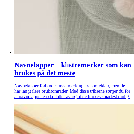
Navnelapper – klistremerker som kan
brukes på det meste
Navnelapper forbindes med merking av barneklær, men de
har langt flere bruksområder. Med disse triksene sørger du for
at navnelappene ikke faller av og at de brukes smartest mulig.