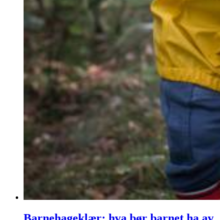
Barnehageklær: hva bør barnet ha av