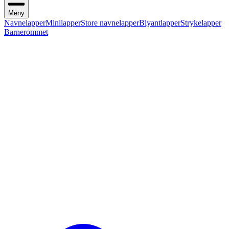
Meny
Navnelapper
Minilapper
Store navnelapper
Blyantlapper
Strykelapper
Barnerommet