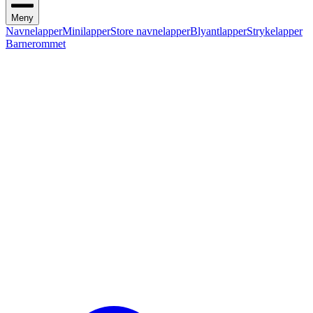
Meny
Navnelapper
Minilapper
Store navnelapper
Blyantlapper
Strykelapper
Barnerommet