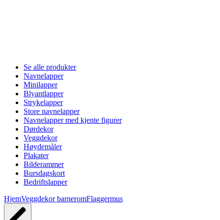
Se alle produkter
Navnelapper
Minilapper
Blyantlapper
Strykelapper
Store navnelapper
Navnelapper med kjente figurer
Dørdekor
Veggdekor
Høydemåler
Plakater
Bilderammer
Bursdagskort
Bedriftslapper
Hjem
Veggdekor barnerom
Flaggermus