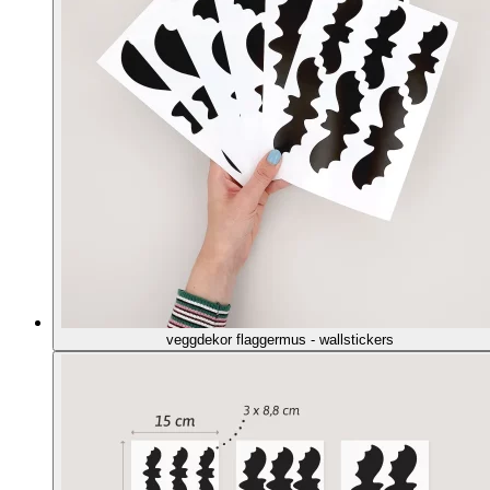
veggdekor flaggermus - wallstickers