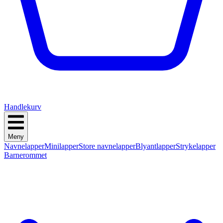
Handlekurv
Meny
Navnelapper
Minilapper
Store navnelapper
Blyantlapper
Strykelapper
Barnerommet