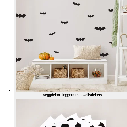
veggdekor flaggermus - wallstickers