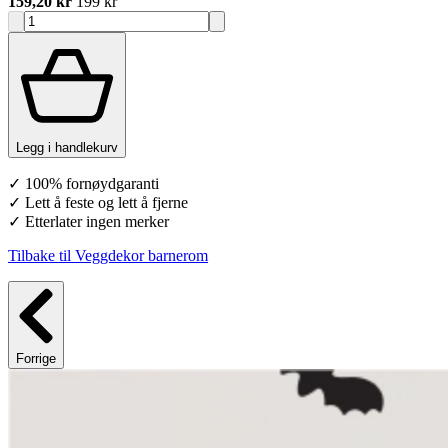
159,20 kr
199 kr
Legg i handlekurv
✓ 100% fornøydgaranti
✓ Lett å feste og lett å fjerne
✓ Etterlater ingen merker
Tilbake til Veggdekor barnerom
Forrige