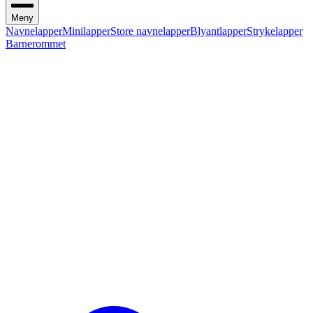
Meny
Navnelapper
Minilapper
Store navnelapper
Blyantlapper
Strykelapper
Barnerommet