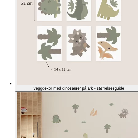
veggdekor med dinosaurer på ark - størrelsesguide