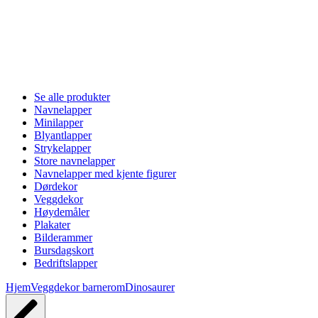
Se alle produkter
Navnelapper
Minilapper
Blyantlapper
Strykelapper
Store navnelapper
Navnelapper med kjente figurer
Dørdekor
Veggdekor
Høydemåler
Plakater
Bilderammer
Bursdagskort
Bedriftslapper
Hjem
Veggdekor barnerom
Dinosaurer