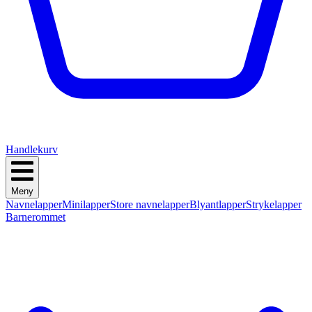
Handlekurv
Meny
Navnelapper
Minilapper
Store navnelapper
Blyantlapper
Strykelapper
Barnerommet