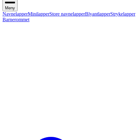
Meny
Navnelapper
Minilapper
Store navnelapper
Blyantlapper
Strykelapper
Barnerommet