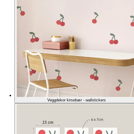
Veggdekor kirsebær - wallstickers