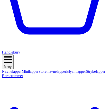
Handlekurv
Meny
Navnelapper
Minilapper
Store navnelapper
Blyantlapper
Strykelapper
Barnerommet