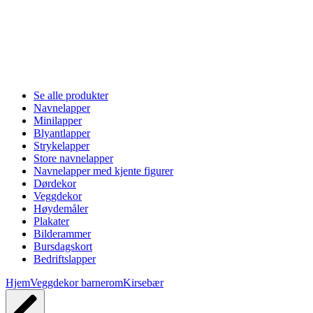
Se alle produkter
Navnelapper
Minilapper
Blyantlapper
Strykelapper
Store navnelapper
Navnelapper med kjente figurer
Dørdekor
Veggdekor
Høydemåler
Plakater
Bilderammer
Bursdagskort
Bedriftslapper
Hjem
Veggdekor barnerom
Kirsebær