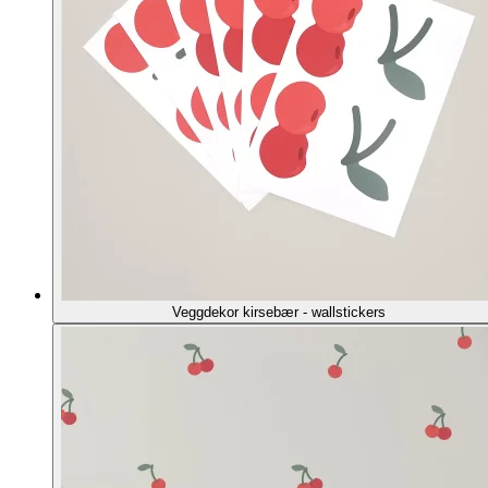
Veggdekor kirsebær - wallstickers