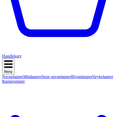
Handlekurv
Meny
Navnelapper
Minilapper
Store navnelapper
Blyantlapper
Strykelapper
Barnerommet