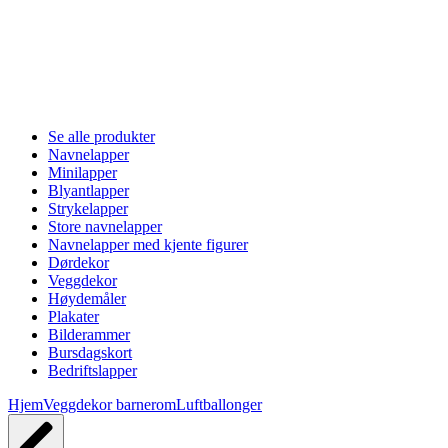
Se alle produkter
Navnelapper
Minilapper
Blyantlapper
Strykelapper
Store navnelapper
Navnelapper med kjente figurer
Dørdekor
Veggdekor
Høydemåler
Plakater
Bilderammer
Bursdagskort
Bedriftslapper
Hjem
Veggdekor barnerom
Luftballonger