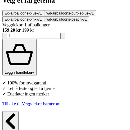
Velg et fargetema
wd-airballoons-blue-v1
wd-airballoons-purpleblue-v1
wd-airballoons-pink-v1
wd-airballoons-peach-v1
Veggdekor: Luftballonger
159,20 kr
199 kr
Legg i handlekurv
✓ 100% fornøydgaranti
✓ Lett å feste og lett å fjerne
✓ Etterlater ingen merker
Tilbake til Veggdekor barnerom