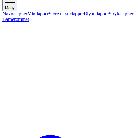
Meny
Navnelapper
Minilapper
Store navnelapper
Blyantlapper
Strykelapper
Barnerommet