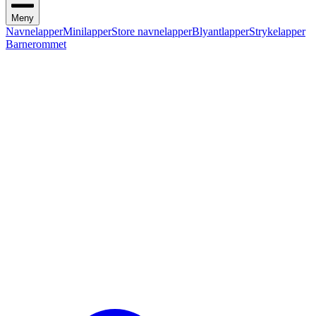
Meny
Navnelapper
Minilapper
Store navnelapper
Blyantlapper
Strykelapper
Barnerommet