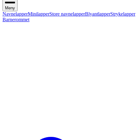
Meny
Navnelapper
Minilapper
Store navnelapper
Blyantlapper
Strykelapper
Barnerommet