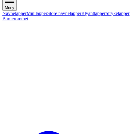
Meny
Navnelapper
Minilapper
Store navnelapper
Blyantlapper
Strykelapper
Barnerommet