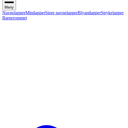
Meny
Navnelapper
Minilapper
Store navnelapper
Blyantlapper
Strykelapper
Barnerommet