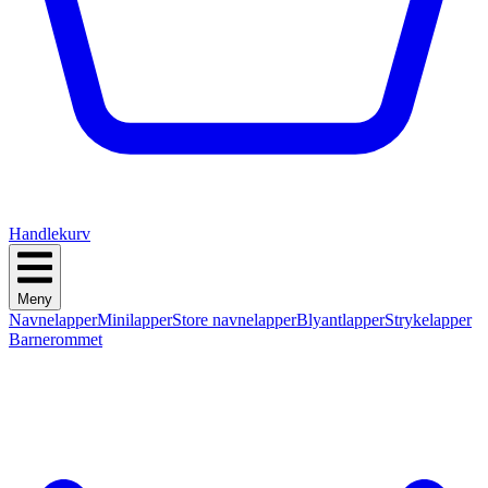
Handlekurv
Meny
Navnelapper
Minilapper
Store navnelapper
Blyantlapper
Strykelapper
Barnerommet