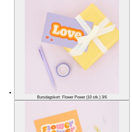
Bursdagskort: Flower Power (10 stk.) 3/6