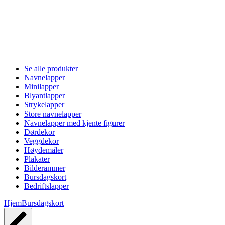
Se alle produkter
Navnelapper
Minilapper
Blyantlapper
Strykelapper
Store navnelapper
Navnelapper med kjente figurer
Dørdekor
Veggdekor
Høydemåler
Plakater
Bilderammer
Bursdagskort
Bedriftslapper
Hjem
Bursdagskort