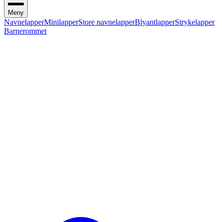
Meny
Navnelapper
Minilapper
Store navnelapper
Blyantlapper
Strykelapper
Barnerommet