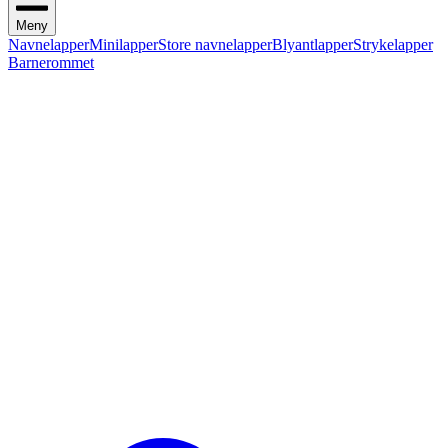
Meny
Navnelapper
Minilapper
Store navnelapper
Blyantlapper
Strykelapper
Barnerommet