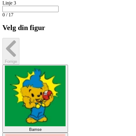
Linje 3
0 / 17
Velg din figur
Forrige
Bamse