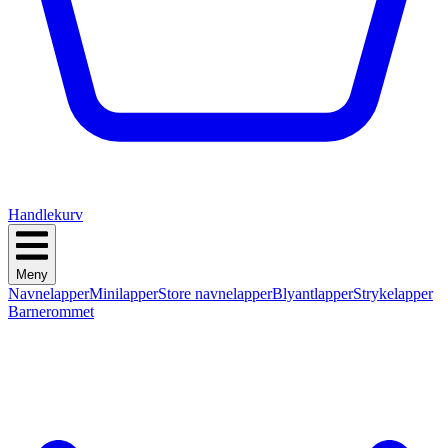
Handlekurv
Meny
Navnelapper
Minilapper
Store navnelapper
Blyantlapper
Strykelapper
Barnerommet