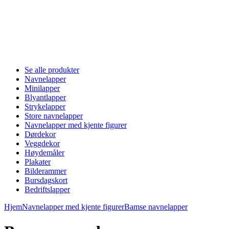
Se alle produkter
Navnelapper
Minilapper
Blyantlapper
Strykelapper
Store navnelapper
Navnelapper med kjente figurer
Dørdekor
Veggdekor
Høydemåler
Plakater
Bilderammer
Bursdagskort
Bedriftslapper
Hjem
Navnelapper med kjente figurer
Bamse navnelapper