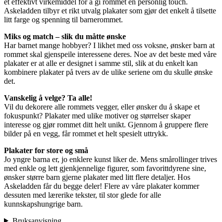
et effektivt virkemiddel for å gi rommet en personlig touch.
Askeladden tilbyr et rikt utvalg plakater som gjør det enkelt å tilsette
litt farge og spenning til barnerommet.
Miks og match – slik du måtte ønske
Har barnet mange hobbyer? I likhet med oss voksne, ønsker barn at
rommet skal gjenspeile interessene deres. Noe av det beste med våre
plakater er at alle er designet i samme stil, slik at du enkelt kan
kombinere plakater på tvers av de ulike seriene om du skulle ønske
det.
Vanskelig å velge? Ta alle!
Vil du dekorere alle rommets vegger, eller ønsker du å skape et
fokuspunkt? Plakater med ulike motiver og størrelser skaper
interesse og gjør rommet ditt helt unikt. Gjennom å gruppere flere
bilder på en vegg, får rommet et helt spesielt uttrykk.
Plakater for store og små
Jo yngre barna er, jo enklere kunst liker de. Mens smårollinger trives
med enkle og lett gjenkjennelige figurer, som favorittdyrene sine,
ønsker større barn gjerne plakater med litt flere detaljer. Hos
Askeladden får du begge deler! Flere av våre plakater kommer
dessuten med lærerike tekster, til stor glede for alle
kunnskapshungrige barn.
Bruksanvisning