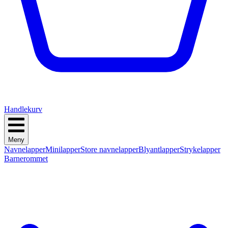
Handlekurv
Meny
Navnelapper
Minilapper
Store navnelapper
Blyantlapper
Strykelapper
Barnerommet