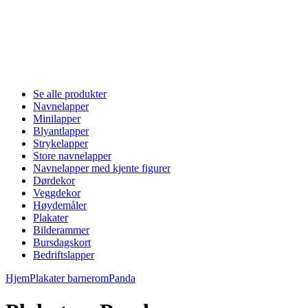
Se alle produkter
Navnelapper
Minilapper
Blyantlapper
Strykelapper
Store navnelapper
Navnelapper med kjente figurer
Dørdekor
Veggdekor
Høydemåler
Plakater
Bilderammer
Bursdagskort
Bedriftslapper
Hjem
Plakater barnerom
Panda